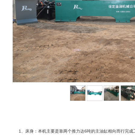
1、床身：本机主要是靠两个推力达6吨的主油缸相向而行完