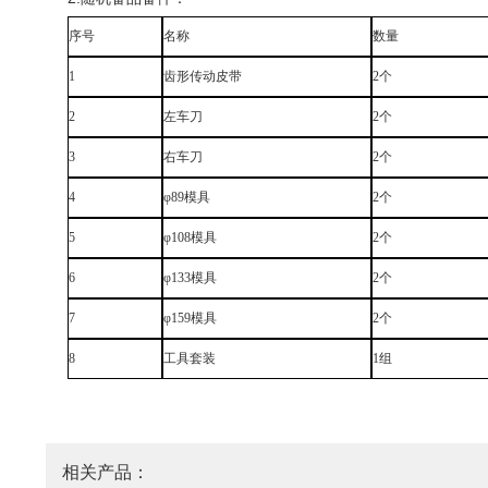
序号
名称
数量
1
齿形传动皮带
2个
2
左车刀
2个
3
右车刀
2个
4
φ89模具
2个
5
φ108模具
2个
6
φ133模具
2个
7
φ159模具
2个
8
工具套装
1组
相关产品：