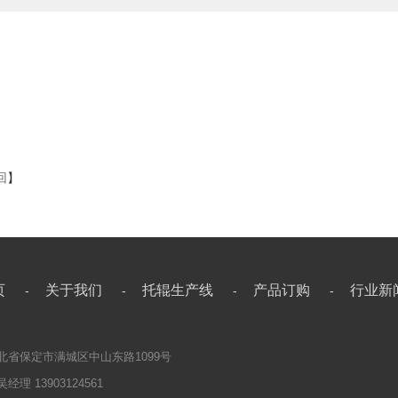
回
】
页
关于我们
托辊生产线
产品订购
行业新
-
-
-
-
北省保定市满城区中山东路1099号
理 13903124561