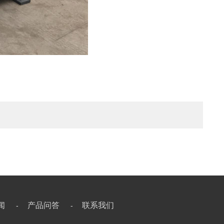
闻
产品问答
联系我们
-
-