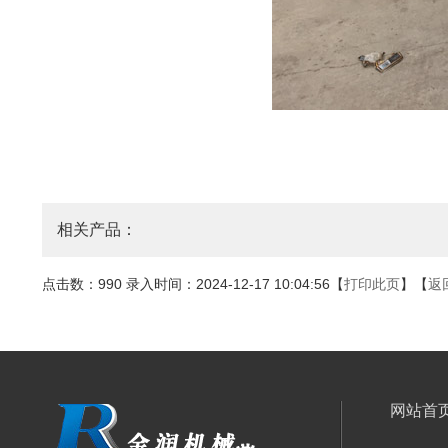
相关产品：
点击数：990 录入时间：2024-12-17 10:04:56【
打印此页
】【
返
网站首