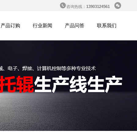


咨询热线：
13903124561
产品订购
行业新闻
产品问答
联系我们