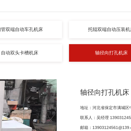
钢管双端自动车孔机床
托辊双端自动压装机
自动双头卡槽机床
轴径向打孔机床
轴径向打孔机床
地址：河北省保定市满城区中
联系人：吴经理 139031245
邮箱：13903124561@139.